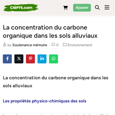
Skip
Mai
Ajouter
to
Men
content
La concentration du carbone
organique dans les sols alluviaux
Posted
by
Soutenance mémoire
0
Environnement
in
La concentration du carbone organique dans les
sols alluviaux
Les propriétés physico-chimiques des sols