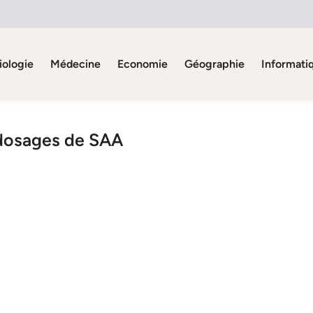
iologie
Médecine
Economie
Géographie
Informati
 dosages de SAA