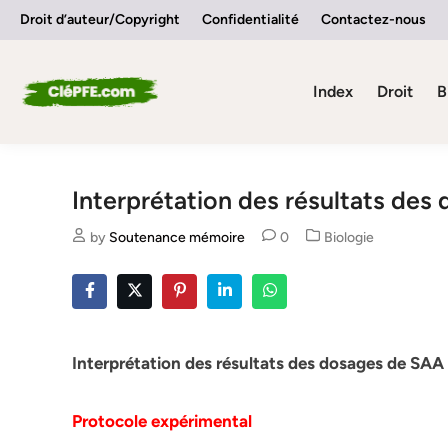
Skip
Droit d’auteur/Copyright
Confidentialité
Contactez-nous
to
content
Index
Droit
B
Interprétation des résultats des
Posted
by
Soutenance mémoire
0
Biologie
in
Interprétation des résultats des dosages de SAA
Protocole expérimental