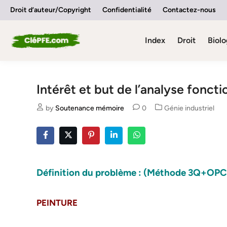
Skip
Droit d’auteur/Copyright
Confidentialité
Contactez-nous
to
content
Index
Droit
Biolo
Intérêt et but de l’analyse foncti
Posted
by
Soutenance mémoire
0
Génie industriel
in
Définition du problème : (Méthode 3Q+OPC
PEINTURE