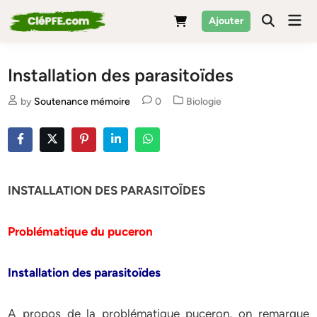
Skip
Mai
Ajouter
to
Men
content
Installation des parasitoïdes
Posted
by
Soutenance mémoire
0
Biologie
in
INSTALLATION DES PARASITOÏDES
Problématique du puceron
Installation des parasitoïdes
A propos de la problématique puceron, on remarque