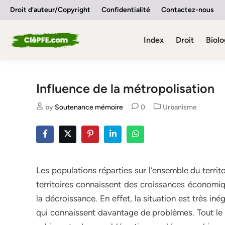
Skip
Droit d’auteur/Copyright
Confidentialité
Contactez-nous
to
content
Index
Droit
Biolo
Influence de la métropolisation
Posted
by
Soutenance mémoire
0
Urbanisme
in
Les populations réparties sur l’ensemble du territ
territoires connaissent des croissances économi
la décroissance. En effet, la situation est très iné
qui connaissent davantage de problèmes. Tout le c