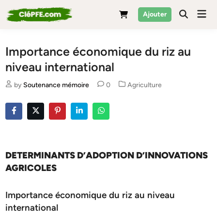
Skip
Mai
Ajouter
to
Men
content
Importance économique du riz au
niveau international
Posted
by
Soutenance mémoire
0
Agriculture
in
DETERMINANTS D’ADOPTION D’INNOVATIONS
AGRICOLES
Importance économique du riz au niveau
international