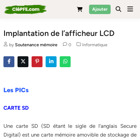
Skip
Mai
Ajouter
to
Men
content
Implantation de l’afficheur LCD
Posted
by
Soutenance mémoire
0
Informatique
in
Les PICs
CARTE SD
Une carte SD (SD étant le sigle de l’anglais Secure
Digital) est une carte mémoire amovible de stockage de