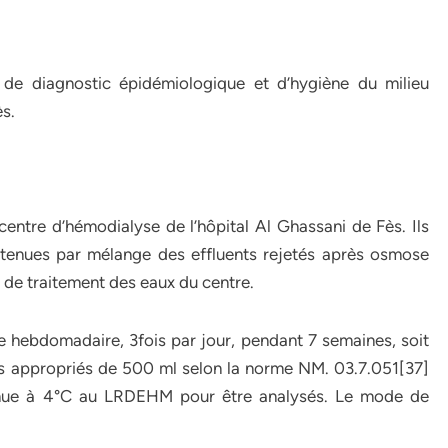
l de diagnostic épidémiologique et d’hygiène du milieu
ès.
 centre d’hémodialyse de l’hôpital Al Ghassani de Fès. Ils
obtenues par mélange des effluents rejetés après osmose
le de traitement des eaux du centre.
e hebdomadaire, 3fois par jour, pendant 7 semaines, soit
ons appropriés de 500 ml selon la norme NM. 03.7.051[37]
tenue à 4°C au LRDEHM pour être analysés. Le mode de