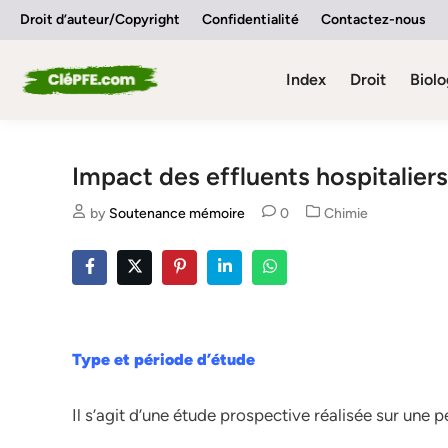
Skip
Droit d’auteur/Copyright
Confidentialité
Contactez-nous
to
content
Index
Droit
Biolo
Impact des effluents hospitaliers
Posted
by
Soutenance mémoire
0
Chimie
in
Type et période d’étude
Il s’agit d’une étude prospective réalisée sur une p