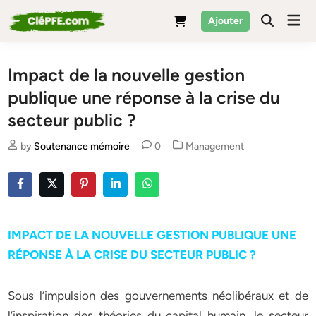
Skip
Mai
Ajouter
to
Men
content
Impact de la nouvelle gestion
publique une réponse à la crise du
secteur public ?
Posted
by
Soutenance mémoire
0
Management
in
IMPACT DE LA NOUVELLE GESTION PUBLIQUE UNE
RÉPONSE À LA CRISE DU SECTEUR PUBLIC ?
Sous l’impulsion des gouvernements néolibéraux et de
l’inspiration des théories du capital humain, le secteur