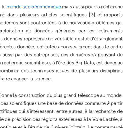
 le
monde socioéconomique
mais aussi pour la recherche
né dans plusieurs articles scientifiques [2] et rapports
s modernes sont confrontées à de nouveaux problèmes qui
exploitation de données générées par les instruments
les données représente un véritable goulot d’étranglement
différentes données collectées non seulement dans le cadre
 aussi par des entreprises, ces dernières s’appuyant de
 recherche scientifique, à l’ère des Big Data, est devenue
e combiner des techniques issues de plusieurs disciplines
faire avancer la science.
bitionne la construction du plus grand télescope au monde.
n des scientifiques une base de données commune à partir
ifiques qui s’intéressent, entre autres, à la recherche de
rie de précision des régions extérieures à la Voie Lactée, à
l optique et à l’étude de l’univers lointain. La communauté