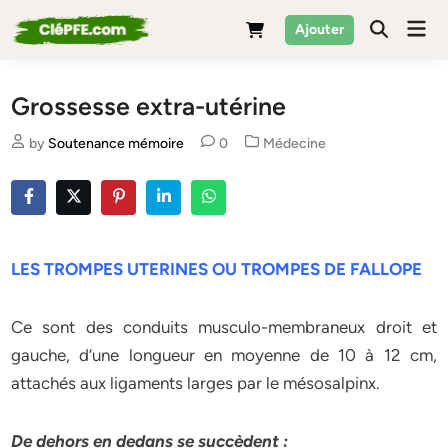
Skip
Mai
Ajouter
to
Men
content
Grossesse extra-utérine
Posted
by
Soutenance mémoire
0
Médecine
in
LES TROMPES UTERINES OU TROMPES DE FALLOPE
Ce sont des conduits musculo-membraneux droit et
gauche, d’une longueur en moyenne de 10 à 12 cm,
attachés aux ligaments larges par le mésosalpinx.
De dehors en dedans se succèdent :