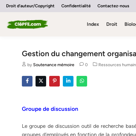
Skip
Droit d’auteur/Copyright
Confidentialité
Contactez-nous
to
content
Index
Droit
Biolo
Gestion du changement organisa
Posted
by
Soutenance mémoire
0
Ressources humai
in
Groupe de discussion
Le groupe de discussion outil de recherche basé 
groupes d’employés en fonction de la profondeur