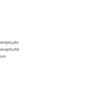
s employés
réceptivité
ion