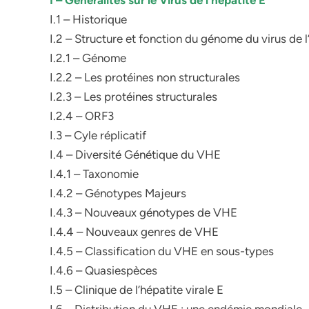
I – Généralités sur le Virus de l’hépatite E
I.1 – Historique
I.2 – Structure et fonction du génome du virus de l
I.2.1 – Génome
I.2.2 – Les protéines non structurales
I.2.3 – Les protéines structurales
I.2.4 – ORF3
I.3 – Cyle réplicatif
I.4 – Diversité Génétique du VHE
I.4.1 – Taxonomie
I.4.2 – Génotypes Majeurs
I.4.3 – Nouveaux génotypes de VHE
I.4.4 – Nouveaux genres de VHE
I.4.5 – Classification du VHE en sous-types
I.4.6 – Quasiespèces
I.5 – Clinique de l’hépatite virale E