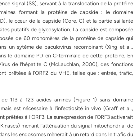
nce signal (SS), servant à la translocation de la protéine
maines formant la protéine de capside : le domaine
 le cœur de la capside (Core, C) et la partie saillante
ites putatifs de glycosylation. La capside est composée
posée de 60 monomères de la protéine de capside qui
ans un sytème de baculovirus recombinant (Xing et al.,
dans le domaine PD en C-terminale de cette protéine. En
rus de l’hépatite C (McLauchlan, 2000), des fonctions
nt prêtées à l’ORF2 du VHE, telles que : entrée, trafic,
 de 113 à 123 acides aminés (Figure 1) sans domaine
s est nécessaire à l’infectiosité in vivo (Graff et al.,
nt prêtées à l’ORF3. La surexpression de l’ORF3 activerait
inases) menant l’atténuation du signal mitochondrial de
n dans les endosomes mènerait à un retard dans le trafic du