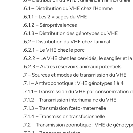
I.6 – Distribution du VHE : une endémie mondiale
I.6.1 – Distribution du VHE chez l’Homme
I.6.1.1 – Les 2 visages du VHE
I.6.1.2 – Séroprévalences
I.6.1.3 – Distribution des génotypes du VHE
I.6.2 – Distribution du VHE chez l’animal
I.6.2.1 – Le VHE chez le porc
I.6.2.2 – Le VHE chez les cervidés, le sanglier et 
I.6.2.3 – Autres réservoirs animaux potentiels
I.7 – Sources et modes de transmission du VHE
I.7.1 – Anthroponotique : VHE génotypes 1 à 4
I.7.1.1 – Transmission du VHE par consommation d’e
I.7.1.2 – Transmission interhumaine du VHE
I.7.1.3 – Transmission fœto-maternelle
I.7.1.4 – Transmission transfusionnelle
I.7.2 – Transmission zoonotique : VHE de génotype