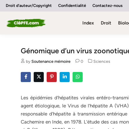
Skip
Droit d’auteur/Copyright
Confidentialité
Contactez-nous
to
content
Index
Droit
Biolo
Génomique d’un virus zoonotiqu
Posted
by
Soutenance mémoire
0
Sciences
in
Les épidémies d’hépatites virales entéro-transm
agent étiologique, le Virus de l’hépatite A (VHA)
responsable d’hépatite à transmission entérique
Cachemire en Inde, en 1978. L’étude des cas mont