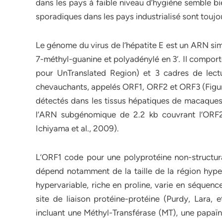
dans les pays à faible niveau d’hygiène semble bi
sporadiques dans les pays industrialisé sont toujo
Le génome du virus de l’hépatite E est un ARN simpl
7-méthyl-guanine et polyadénylé en 3’. Il comport
pour UnTranslated Region) et 3 cadres de lec
chevauchants, appelés ORF1, ORF2 et ORF3 (Figur
détectés dans les tissus hépatiques de macaques 
l’ARN subgénomique de 2.2 kb couvrant l’ORF2 e
Ichiyama et al., 2009).
L’ORF1 code pour une polyprotéine non-structural
dépend notamment de la taille de la région hyper
hypervariable, riche en proline, varie en séquence
site de liaison protéine-protéine (Purdy, Lara, e
incluant une Méthyl-Transférase (MT), une papaïn