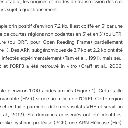
en établie, les origines et modes de transmission des cas
urs sujet à questionnement.
e brin positif d’environ 7.2 kb. Il est coiffé en 5’ par une
e de courtes régions non codantes en 5’ et en 3’ (ou UTR,
ture (ou ORF, pour Open Reading Frame) partiellement
e 1). Des ARN subgénomiques de 3.7 kb et 2.2 kb ont été
infectés expérimentalement (Tam et al., 1991), mais seul
t l’ORF3 a été retrouvé in vitro (Graff et al., 2006;
e d’environ 1700 acides aminés (Figure 1). Cette taille
variable (HVR) située au milieu de l’ORF1. Cette région
 et en taille parmi les différents isolats VHE et serait un
t al., 2012). Six domaines conservés ont été identifiés,
e-like cystéine protéase (PCP), une ARN Hélicase (Hel),