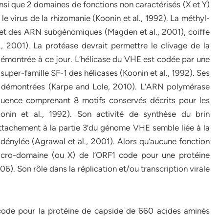
 que 2 domaines de fonctions non caractérisés (X et Y)
le virus de la rhizomanie (Koonin et al., 1992). La méthyl-
 et des ARN subgénomiques (Magden et al., 2001), coiffe
l., 2001). La protéase devrait permettre le clivage de la
é démontrée à ce jour. L’hélicase du VHE est codée par une
super-famille SF-1 des hélicases (Koonin et al., 1992). Ses
é démontrées (Karpe and Lole, 2010). L’ARN polymérase
ence comprenant 8 motifs conservés décrits pour les
nin et al., 1992). Son activité de synthèse du brin
ttachement à la partie 3’du génome VHE semble liée à la
dénylée (Agrawal et al., 2001). Alors qu’aucune fonction
acro-domaine (ou X) de l’ORF1 code pour une protéine
06). Son rôle dans la réplication et/ou transcription virale
2 code pour la protéine de capside de 660 acides aminés