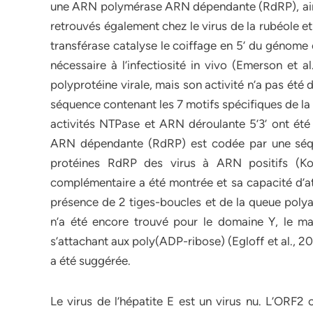
une ARN polymérase ARN dépendante (RdRP), ainsi
retrouvés également chez le virus de la rubéole et 
transférase catalyse le coiffage en 5’ du génome
nécessaire à l’infectiosité in vivo (Emerson et a
polyprotéine virale, mais son activité n’a pas ét
séquence contenant les 7 motifs spécifiques de la 
activités NTPase et ARN déroulante 5’3’ ont ét
ARN dépendante (RdRP) est codée par une séqu
protéines RdRP des virus à ARN positifs (Koo
complémentaire a été montrée et sa capacité d’a
présence de 2 tiges-boucles et de la queue polya
n’a été encore trouvé pour le domaine Y, le m
s’attachant aux poly(ADP-ribose) (Egloff et al., 20
a été suggérée.
Le virus de l’hépatite E est un virus nu. L’ORF