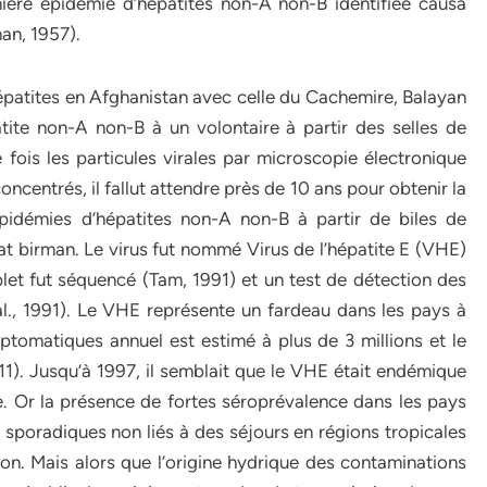
ière épidémie d’hépatites non-A non-B identifiée causa
an, 1957).
épatites en Afghanistan avec celle du Cachemire, Balayan
tite non-A non-B à un volontaire à partir des selles de
e fois les particules virales par microscopie électronique
concentrés, il fallut attendre près de 10 ans pour obtenir la
pidémies d’hépatites non-A non-B à partir de biles de
t birman. Le virus fut nommé Virus de l’hépatite E (VHE)
plet fut séquencé (Tam, 1991) et un test de détection des
l., 1991). Le VHE représente un fardeau dans les pays à
tomatiques annuel est estimé à plus de 3 millions et le
1). Jusqu’à 1997, il semblait que le VHE était endémique
e. Or la présence de fortes séroprévalence dans les pays
E sporadiques non liés à des séjours en régions tropicales
tion. Mais alors que l’origine hydrique des contaminations