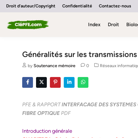
Skip
Droit d’auteur/Copyright
Confidentialité
Contactez-nous
to
content
Index
Droit
Biolo
Généralités sur les transmission
Posted
by
Soutenance mémoire
0
Réseaux informatiq
in
PFE & RAPPORT
INTERFACAGE DES SYSTEMES
FIBRE OPTIQUE
PDF
Introduction générale