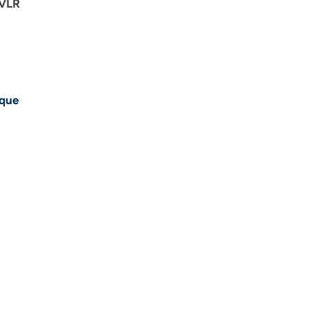
 VLR
ique