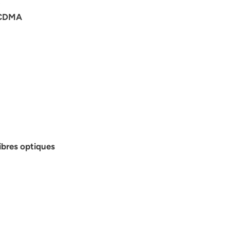
S-CDMA
fibres optiques