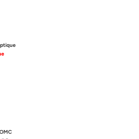
optique
ue
e OMC