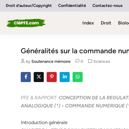
Skip
Droit d’auteur/Copyright
Confidentialité
Contactez-nous
to
content
Index
Droit
Biolo
Généralités sur la commande nu
Posted
by
Soutenance mémoire
0
Sciences
in
PFE & RAPPORT
CONCEPTION DE LA REGULAT
ANALOGIQUE (*) • COMMANDE NUMERIQUE (*
Introduction générale