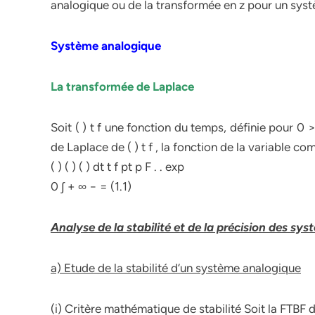
analogique ou de la transformée en z pour un sys
Système analogique
La transformée de Laplace
Soit ( ) t f une fonction du temps, définie pour 0
de Laplace de ( ) t f , la fonction de la variable com
( ) ( ) ( ) dt t f pt p F . . exp
0 ∫ + ∞ − = (1.1)
Analyse de la stabilité et de la précision des sy
a) Etude de la stabilité d‘un système analogique
(i) Critère mathématique de stabilité Soit la FTBF 