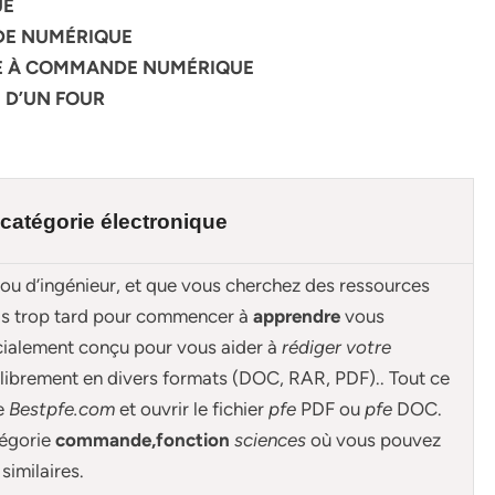
UE
NDE NUMÉRIQUE
QUE À COMMANDE NUMÉRIQUE
 D’UN FOUR
catégorie électronique
 ou d’ingénieur, et que vous cherchez des ressources
ais trop tard pour commencer à
apprendre
vous
cialement conçu pour
vous aider à
rédiger votre
librement en divers formats (DOC, RAR, PDF).. Tout ce
de
Bestpfe.com
et ouvrir le fichier
pfe
PDF ou
pfe
DOC.
égorie
commande,fonction
sciences
où vous pouvez
similaires.