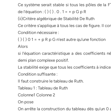
Ce système serait stable si tous les pôles de la F
de l’équation : ( ) ( ) . 0 . 1 = + p G p R
(ii)Critère algébrique de Stabilité De Ruth
Ce critère s’applique à tous les cas de figure. Il 
Condition nécessaire :
( ) ( ) 0 1 = + p R p G n’est autre qu’une fonction
Alors
si l’équation caractéristique a des coefficients n
demi plan complexe positif.
La stabilité exige que tous les coefficients à indice
Condition suffisante :
Il faut construire le tableau de Ruth.
Tableau 1 : Tableau de Ruth
Colonne1 Colonne 2
On pose
On arrête la construction du tableau dès qu’un 0