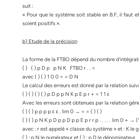
suit :
« Pour que le système soit stable en B.F, il faut e
soient positifs ».
b) Etude de la précision
La forme de la FTBO dépend du nombre d’intégrateur
( ) ( ) p D p p N K FTBO r . . =
avec ( ) ( ) 1 0 0 = = D N
Le calcul des erreurs est donné par la relation suiv
( ) ( ) ( ) ( ) p D p p N K p E p r + = 1 1 ε
Avec les erreurs sont obtenues par la relation génér
( ) ( ) p p p p ε ε . lim 0 → = = ( ) ( )
( ) ( ) p N K p D p p D p p E p r r p . . . . . lim 0 + → (
avec : r est appelé « classe du système » et : K le 
( ) : p N le numérateur et ( ) : p D le dénominateur.