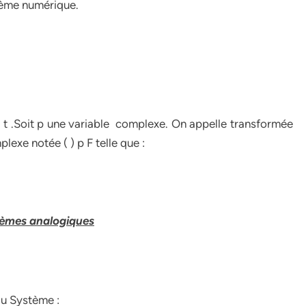
tème numérique.
 > t .Soit p une variable complexe. On appelle transformée
plexe notée ( ) p F telle que :
stèmes analogiques
du Système :