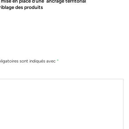
 mise en place d’une
ancrage territorial
riblage des produits
igatoires sont indiqués avec
*