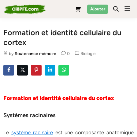
Skip
Mai
Ajouter
to
Men
content
Formation et identité cellulaire du
cortex
Posted
by
Soutenance mémoire
0
Biologie
in
Formation et identité cellulaire du cortex
Systèmes racinaires
Le
système racinaire
est une composante anatomique