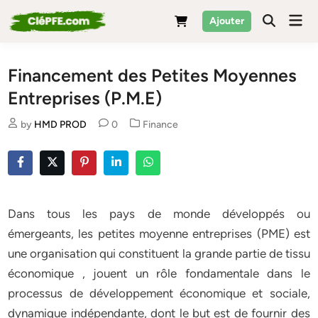
Skip
Mai
Ajouter
to
Men
content
Financement des Petites Moyennes
Entreprises (P.M.E)
Posted
by
HMD PROD
0
Finance
in
Dans tous les pays de monde développés ou
émergeants, les petites moyenne entreprises (PME) est
une organisation qui constituent la grande partie de tissu
économique , jouent un rôle fondamentale dans le
processus de développement économique et sociale,
dynamique indépendante, dont le but est de fournir des