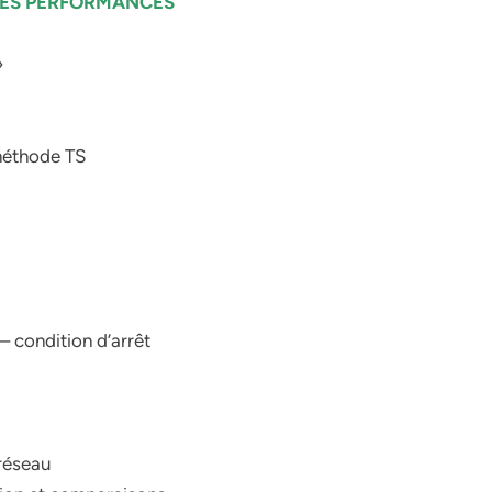
DES PERFORMANCES
»
 méthode TS
– condition d’arrêt
 réseau