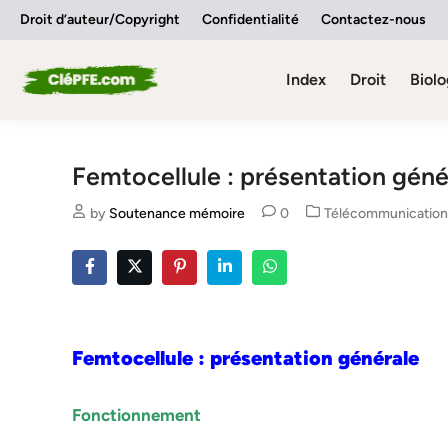
Skip
Droit d’auteur/Copyright
Confidentialité
Contactez-nous
to
content
Index
Droit
Biolo
Femtocellule : présentation géné
Posted
by
Soutenance mémoire
0
Télécommunicatio
in
Femtocellule : présentation générale
Fonctionnement