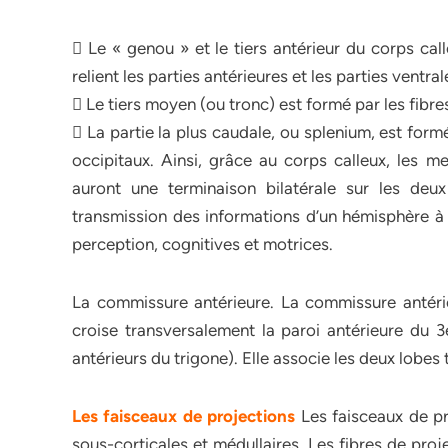
 Le « genou » et le tiers antérieur du corps cal
relient les parties antérieures et les parties ventr
 Le tiers moyen (ou tronc) est formé par les fibre
 La partie la plus caudale, ou splenium, est form
occipitaux. Ainsi, grâce au corps calleux, les m
auront une terminaison bilatérale sur les deu
transmission des informations d’un hémisphère à 
perception, cognitives et motrices.
La commissure antérieure. La commissure antéri
croise transversalement la paroi antérieure du 3
antérieurs du trigone). Elle associe les deux lobe
Les faisceaux de projections
Les faisceaux de pr
sous-corticales et médullaires. Les fibres de pro