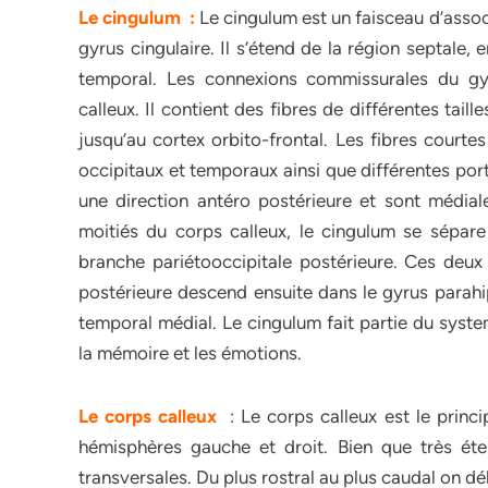
Le cingulum :
Le cingulum est un faisceau d’assoc
gyrus cingulaire. Il s’étend de la région septale
temporal. Les connexions commissurales du gyr
calleux. Il contient des fibres de différentes tai
jusqu’au cortex orbito-frontal. Les fibres courte
occipitaux et temporaux ainsi que différentes port
une direction antéro postérieure et sont médial
moitiés du corps calleux, le cingulum se sépar
branche pariétooccipitale postérieure. Ces deux
postérieure descend ensuite dans le gyrus parahi
temporal médial. Le cingulum fait partie du syste
la mémoire et les émotions.
Le corps calleux
: Le corps calleux est le princip
hémisphères gauche et droit. Bien que très éten
transversales. Du plus rostral au plus caudal on dél