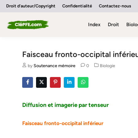
Skip
Droit d’auteur/Copyright
Confidentialité
Contactez-nous
to
content
Index
Droit
Biolo
Faisceau fronto-occipital inférie
Posted
by
Soutenance mémoire
0
Biologie
in
Diffusion et imagerie par tenseur
Faisceau fronto-occipital inférieur