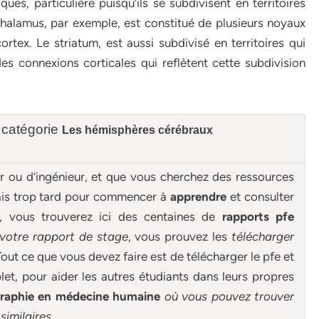
ues, particulière puisqu’ils se subdivisent en territoires
thalamus, par exemple, est constitué de plusieurs noyaux
tex. Le striatum, est aussi subdivisé en territoires qui
es connexions corticales qui reflètent cette subdivision
 catégorie
Les hémisphères cérébraux
ur ou d’ingénieur, et que vous cherchez des ressources
mais trop tard pour commencer à
apprendre
et consulter
e, vous trouverez ici des centaines de
rapports pfe
 votre rapport de stage
, vous prouvez les
télécharger
out ce que vous devez faire est de télécharger le pfe et
et, pour aider les autres étudiants dans leurs propres
graphie en médecine humaine
où vous pouvez trouver
similaires.