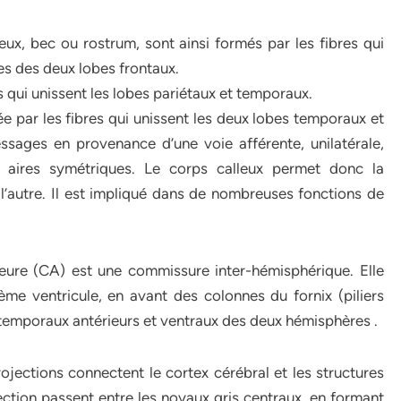
leux, bec ou rostrum, sont ainsi formés par les fibres qui
ales des deux lobes frontaux.
s qui unissent les lobes pariétaux et temporaux.
ée par les fibres qui unissent les deux lobes temporaux et
essages en provenance d’une voie afférente, unilatérale,
x aires symétriques. Le corps calleux permet donc la
l’autre. Il est impliqué dans de nombreuses fonctions de
eure (CA) est une commissure inter-hémisphérique. Elle
ème ventricule, en avant des colonnes du fornix (piliers
s temporaux antérieurs et ventraux des deux hémisphères .
ojections connectent le cortex cérébral et les structures
jection passent entre les noyaux gris centraux, en formant