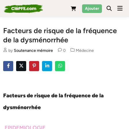
Skip
Mai
Ajouter
to
Men
content
Facteurs de risque de la fréquence
de la dysménorrhée
Posted
by
Soutenance mémoire
0
Médecine
in
Facteurs de risque de la fréquence de la
dysménorrhée
EPIDEMIOLOGIE