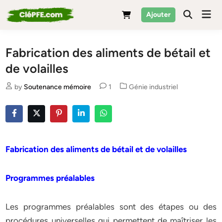
Skip
Mai
Ajouter
to
Men
content
Fabrication des aliments de bétail et
de volailles
Posted
by
Soutenance mémoire
1
Génie industriel
in
Fabrication des aliments de bétail et de volailles
Programmes préalables
Les programmes préalables sont des étapes ou des
procédures universelles qui permettent de maîtriser les