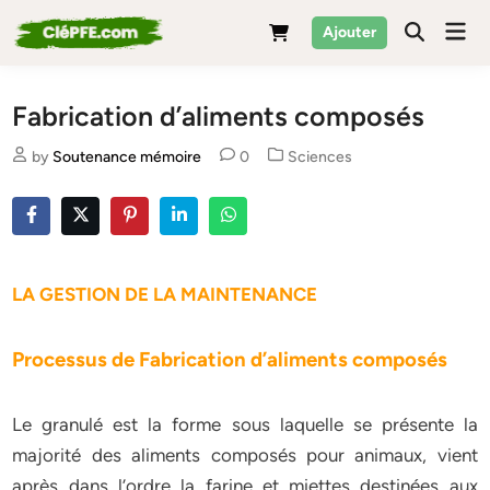
Skip
Mai
Ajouter
to
Men
content
Fabrication d’aliments composés
Posted
by
Soutenance mémoire
0
Sciences
in
LA GESTION DE LA MAINTENANCE
Processus de Fabrication d’aliments composés
Le granulé est la forme sous laquelle se présente la
majorité des aliments composés pour animaux, vient
après dans l’ordre la farine et miettes destinées aux