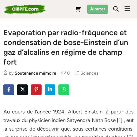
Skip
Mai
Ajouter
to
Men
content
Evaporation par radio-fréquence et
condensation de bose-Einstein d’un
gaz d’alcalins en régime de champ
fort
Posted
by
Soutenance mémoire
0
Sciences
in
Au cours de l’année 1924, Albert Einstein, à partir des
travaux du physicien indien Satyendra Nath Bose [1] , eut
la surprise de découvrir que, sous certaines conditions,