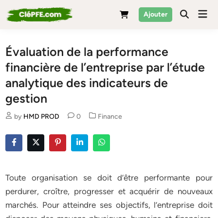
Skip
Mai
Ajouter
to
Men
content
Évaluation de la performance
financière de l’entreprise par l’étude
analytique des indicateurs de
gestion
Posted
by
HMD PROD
0
Finance
in
Toute organisation se doit d’être performante pour
perdurer, croître, progresser et acquérir de nouveaux
marchés. Pour atteindre ses objectifs, l’entreprise doit