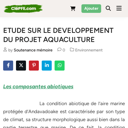
Skip
Mai
Ajouter
to
Men
content
ETUDE SUR LE DEVELOPPEMENT
DU PROJET AQUACULTURE
Posted
by
Soutenance mémoire
0
Environnement
in
Les composantes abiotiques
La condition abiotique de l’aire marine
protégée d’Andavadoake est caractérisée par son type
de climat, sa structure morphologique aussi bien dans la
partie terrestre que marine. De ce fait, la condition