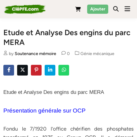
Skip
Mai
Ajouter
to
Men
content
Etude et Analyse Des engins du parc
MERA
Posted
by
Soutenance mémoire
0
Génie mécanique
in
Etude et Analyse Des engins du parc MERA
Présentation générale sur OCP
Fondu le 7/1920 l’office chérifien des phosphates