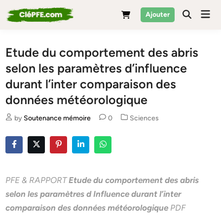
Skip
Mai
Ajouter
to
Men
content
Etude du comportement des abris
selon les paramètres d’influence
durant l’inter comparaison des
données météorologique
Posted
by
Soutenance mémoire
0
Sciences
in
PFE & RAPPORT
Etude du comportement des abris
selon les paramètres d Influence durant l’inter
comparaison des données météorologique
PDF