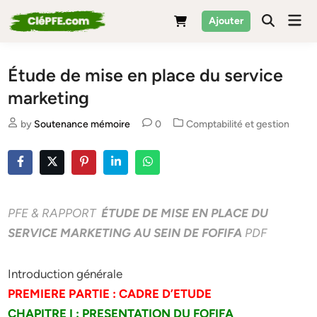
Skip
Mai
Ajouter
to
Men
content
Étude de mise en place du service
marketing
Posted
by
Soutenance mémoire
0
Comptabilité et gestion
in
PFE & RAPPORT
ÉTUDE DE MISE EN PLACE DU
SERVICE MARKETING AU SEIN DE FOFIFA
PDF
Introduction générale
PREMIERE PARTIE : CADRE D’ETUDE
CHAPITRE I : PRESENTATION DU FOFIFA