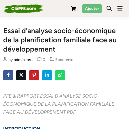
Skip
Mai
Ajouter
to
Men
content
Essai d’analyse socio-économique
de la planification familiale face au
développement
Posted
by
admin-pro
0
Economie
in
PFE & RAPPORT ESSAI D’ANALYSE SOCIO-
ÉCONOMIQUE DE LA PLANIFICATION FAMILIALE
FACE AU DÉVELOPPEMENT PDF
INTRODUCTION