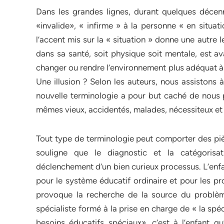
Dans les grandes lignes, durant quelques décen
«invalide», « infirme » à la personne « en situa
l’accent mis sur la « situation » donne une autre 
dans sa santé, soit physique soit mentale, est a
changer ou rendre l’environnement plus adéquat à 
Une illusion ? Selon les auteurs, nous assistons
nouvelle terminologie a pour but caché de nous 
mêmes vieux, accidentés, malades, nécessiteux et 
Tout type de terminologie peut comporter des piè
souligne que le diagnostic et la catégoris
déclenchement d’un bien curieux processus. L’enf
pour le système éducatif ordinaire et pour les pro
provoque la recherche de la source du problème
spécialiste formé à la prise en charge de « la spé
besoins éducatifs spéciaux», c’est à l’enfant q