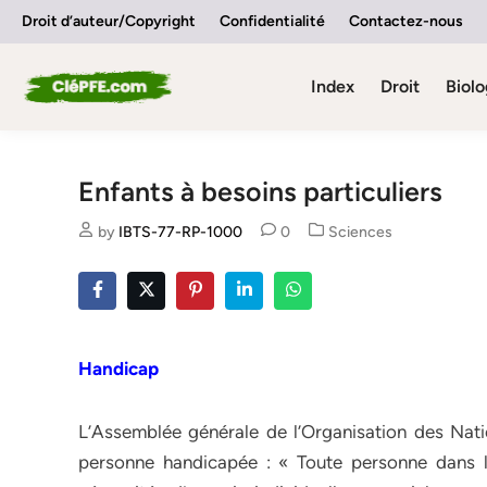
Skip
Droit d’auteur/Copyright
Confidentialité
Contactez-nous
to
content
Index
Droit
Biolo
Enfants à besoins particuliers
Posted
by
IBTS-77-RP-1000
0
Sciences
in
Handicap
L’Assemblée générale de l’Organisation des Natio
personne handicapée : « Toute personne dans l’