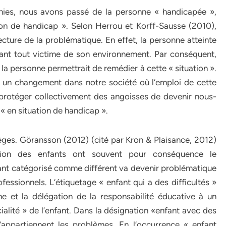
nies, nous avons passé de la personne « handicapée »,
tion de handicap ». Selon Herrou et Korff-Sausse (2010),
lecture de la problématique. En effet, la personne atteinte
vant tout victime de son environnement. Par conséquent,
la personne permettrait de remédier à cette « situation ».
 à un changement dans notre société où l’emploi de cette
protéger collectivement des angoisses de devenir nous-
« en situation de handicap ».
ges. Göransson (2012) (cité par Kron & Plaisance, 2012)
ation des enfants ont souvent pour conséquence le
ant catégorisé comme différent va devenir problématique
fessionnels. L’étiquetage « enfant qui a des difficultés »
 et la délégation de la responsabilité éducative à un
cialité » de l’enfant. Dans la désignation «enfant avec des
u’appartiennent les problèmes. En l’occurrence « enfant