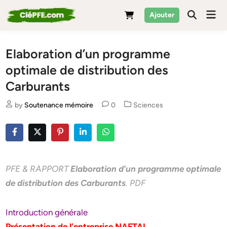
Skip
Mai
Ajouter
to
Men
content
Elaboration d’un programme
optimale de distribution des
Carburants
Posted
by
Soutenance mémoire
0
Sciences
in
PFE & RAPPORT
Elaboration d’un programme optimale
de distribution des Carburants
. PDF
Introduction générale
Présentation de l’entreprise NAFTAL