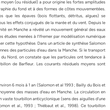
oyen (ou résiduel) a pour origine les fortes amplitudes
raphie du fond et à des formes de côtes mouvementées.
 que les épaves (bois flottants, détritus, algues) se
ous les effets conjugués de la marée et du vent. Depuis le
alinité en Manche a révélé un mouvement général des eaux
les études menées à l’Ifremer par modélisation numérique
iser cette hypothèse. Dans un article de synthèse Salomon
ennes des particules d’eau dans la Manche. Si le transport
r du Nord, on constate que les particules ont tendance à
billon de Barfleur. Les courants résiduels moyens sont
iron 6 mois à 1 an (Salomon et al 1993 ; Bailly du Bois et
on moyenne des masses d’eau en Manche. La circulation en
 vaste tourbillon anticyclonique (sens des aiguilles d’une
mon et al., 1993 ; Thiébaut et al., 1998). Ce tourbillon