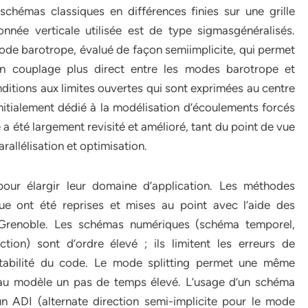
schémas classiques en différences finies sur une grille
nnée verticale utilisée est de type sigmasgénéralisés.
ode barotrope, évalué de façon semiimplicite, qui permet
e un couplage plus direct entre les modes barotrope et
nditions aux limites ouvertes qui sont exprimées au centre
nitialement dédié à la modélisation d’écoulements forcés
 a été largement revisité et amélioré, tant du point de vue
llélisation et optimisation.
our élargir leur domaine d’application. Les méthodes
 ont été reprises et mises au point avec l’aide des
 Grenoble. Les schémas numériques (schéma temporel,
ion) sont d’ordre élevé ; ils limitent les erreurs de
 stabilité du code. Le mode splitting permet une même
t au modèle un pas de temps élevé. L’usage d’un schéma
un ADI (alternate direction semi-implicite pour le mode