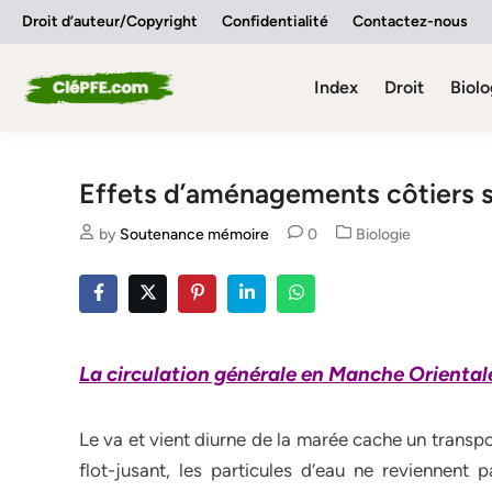
Skip
Droit d’auteur/Copyright
Confidentialité
Contactez-nous
to
content
Index
Droit
Biolo
Effets d’aménagements côtiers sur
Posted
by
Soutenance mémoire
0
Biologie
in
La circulation générale en Manche Oriental
Le va et vient diurne de la marée cache un transp
flot-jusant, les particules d’eau ne reviennent