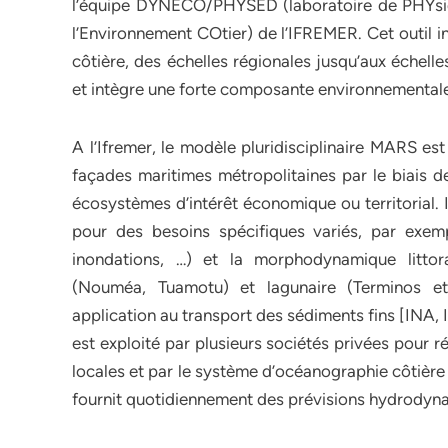
l’équipe DYNECO/PHYSED (laboratoire de PHYs
l’Environnement COtier) de l’IFREMER. Cet outil 
côtière, des échelles régionales jusqu’aux échelle
et intègre une forte composante environnemental
A l’Ifremer, le modèle pluridisciplinaire MARS es
façades maritimes métropolitaines par le biais de
écosystèmes d’intérêt économique ou territorial. I
pour des besoins spécifiques variés, par exemp
inondations, …) et la morphodynamique litt
(Nouméa, Tuamotu) et lagunaire (Terminos et
application au transport des sédiments fins [INA,
est exploité par plusieurs sociétés privées pour r
locales et par le système d’océanographie côtièr
fournit quotidiennement des prévisions hydrodyn