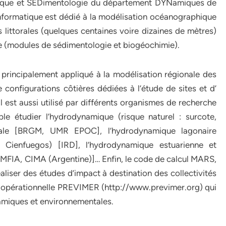
ique et SEDimentologie du département DYNamiques de
informatique est dédié à la modélisation océanographique
s littorales (quelques centaines voire dizaines de mètres)
e (modules de sédimentologie et biogéochimie).
t principalement appliqué à la modélisation régionale des
 configurations côtières dédiées à l’étude de sites et d’
l est aussi utilisé par différents organismes de recherche
le étudier l’hydrodynamique (risque naturel : surcote,
orale [BRGM, UMR EPOC], l’hydrodynamique lagonaire
 Cienfuegos) [IRD], l’hydrodynamique estuarienne et
 IMFIA, CIMA (Argentine)]… Enfin, le code de calcul MARS,
éaliser des études d’impact à destination des collectivités
e opérationnelle PREVIMER (http://www.previmer.org) qui
amiques et environnementales.