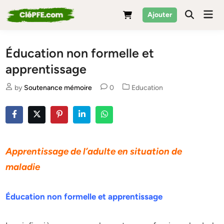
Skip
Mai
Ajouter
to
Men
content
Éducation non formelle et
apprentissage
Posted
by
Soutenance mémoire
0
Education
in
Apprentissage de l’adulte en situation de
maladie
Éducation non formelle et apprentissage