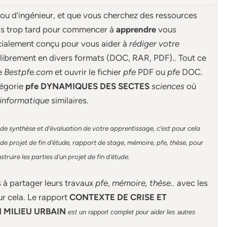
 ou d’ingénieur, et que vous cherchez des ressources
ais trop tard pour commencer à
apprendre
vous
cialement conçu pour
vous aider à
rédiger votre
librement en divers formats (DOC, RAR, PDF).. Tout ce
de
Bestpfe.com
et ouvrir le fichier
pfe
PDF ou
pfe
DOC.
égorie
pfe DYNAMIQUES DES SECTES
sciences
où
informatique
similaires.
de synthèse et d’évaluation de votre apprentissage, c’est pour cela
e projet de fin d’étude, rapport de stage, mémoire, pfe, thèse, pour
ruire les parties d’un projet de fin d’étude
.
s à partager leurs travaux
pfe
,
mémoire,
thèse
..
avec les
ur cela. Le rapport
CONTEXTE DE CRISE ET
 MILIEU URBAIN
est un rapport complet pour aider les autres