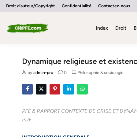
Skip
Droit d’auteur/Copyright
Confidentialité
Contactez-nous
to
content
Index
Droit
B
Dynamique religieuse et existen
Posted
by
admin-pro
0
Philosophie & sociologie
in
PFE & RAPPORT CONTEXTE DE CRISE ET DYNA
PDF