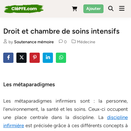
Skip
Mai
Ajouter
to
Men
content
Droit et chambre de soins intensifs
Posted
by
Soutenance mémoire
0
Médecine
in
Les métaparadigmes
Les métaparadigmes infirmiers sont : la personne,
l’environnement, la santé et les soins. Ceux-ci occupent
une place centrale dans la discipline. La
discipline
infirmière
est précisée grâce à ces différents concepts à