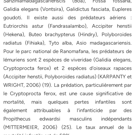
Sanziniamadagascarienscis (Boa), Fossa fossana,
Galidia elegans (Vontsira), Galidictus fasciata, Eupleres
goudoti. Il existe aussi des prédateurs aériens :
Eutriorchis astur (Fandrasalambo), Accipiter henstii
(Hekena), Buteo brachypterus (Hindry), Polyboroides
radiatus (Fihiaka), Tyto alba, Asio madagascariensis.
Pour le parc national de Ranomafana, les prédateurs de
lémuriens sont 2 espèces de viveridae (Galidia elegans,
Cryptoprocta ferox) et 2 espèces d’oiseaux rapaces
(Accipiter henstii, Polyboroides radiatus) (KARPANTY et
WRIGHT, 2006) (19). La prédation, particulièrement par
le Cryptoprocta ferox, est une cause significative de
mortalité, mais quelques pertes infantiles sont
également attribuables à l’infanticide par des
Propithecus edwardsi masculins indépendants
(MITTERMEIER, 2006) (25). Le taux annuel de la