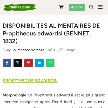
Skip
Mai
Ajouter
to
Men
content
DISPONIBILITES ALIMENTAIRES DE
Propithecus edwardsi (BENNET,
1832)
Posted
by
Soutenance mémoire
0
Biologie
in
PROPITHECUS EDWARDSI
Morphologie
Le Propithecus edwardsi est le plus grand
lémurien malgache après l’Indri indri ; il a une queue