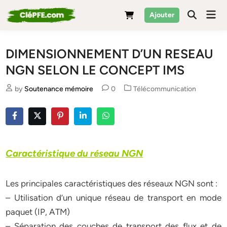
Skip
Mai
Ajouter
to
Men
content
DIMENSIONNEMENT D’UN RESEAU
NGN SELON LE CONCEPT IMS
Posted
by
Soutenance mémoire
0
Télécommunication
in
Caractéristique du réseau NGN
Les principales caractéristiques des réseaux NGN sont :
– Utilisation d’un unique réseau de transport en mode
paquet (IP, ATM)
– Séparation des couches de transport des flux et de