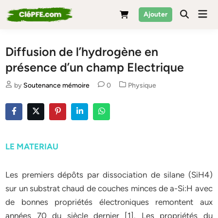
Skip
Mai
Ajouter
to
Men
content
Diffusion de l’hydrogène en
présence d’un champ Electrique
Posted
by
Soutenance mémoire
0
Physique
in
LE MATERIAU
Les premiers dépôts par dissociation de silane (SiH4)
sur un substrat chaud de couches minces de a-Si:H avec
de bonnes propriétés électroniques remontent aux
années 70 du siècle dernier [1]. Les propriétés du