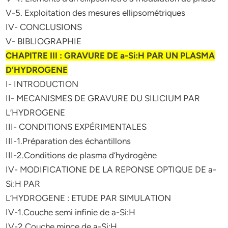
V-5. Exploitation des mesures ellipsométriques
IV- CONCLUSIONS
V- BIBLIOGRAPHIE
CHAPITRE III : GRAVURE DE a-Si:H PAR UN PLASMA
D’HYDROGENE
I- INTRODUCTION
II- MECANISMES DE GRAVURE DU SILICIUM PAR
L’HYDROGENE
III- CONDITIONS EXPÉRIMENTALES
III-1.Préparation des échantillons
III-2.Conditions de plasma d’hydrogène
IV- MODIFICATIONE DE LA REPONSE OPTIQUE DE a-
Si:H PAR
L’HYDROGENE : ETUDE PAR SIMULATION
IV-1.Couche semi infinie de a-Si:H
IV-2.Couche mince de a-Si:H