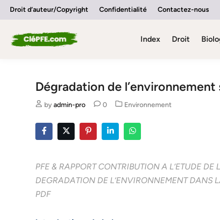
Skip
Droit d’auteur/Copyright
Confidentialité
Contactez-nous
to
content
Index
Droit
Biolo
Dégradation de l’environnement s
Posted
by
admin-pro
0
Environnement
in
PFE & RAPPORT CONTRIBUTION A L’ETUDE DE L
DEGRADATION DE L’ENVIRONNEMENT DANS 
PDF