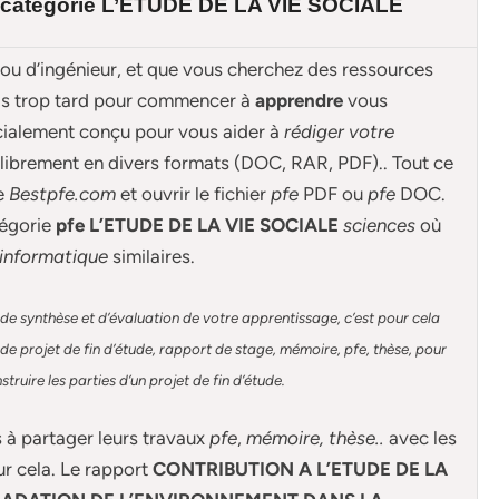
 catégorie
L’ETUDE DE LA VIE SOCIALE
 ou d’ingénieur, et que vous cherchez des ressources
ais trop tard pour commencer à
apprendre
vous
cialement conçu pour
vous aider à
rédiger votre
librement en divers formats (DOC, RAR, PDF).. Tout ce
de
Bestpfe.com
et ouvrir le fichier
pfe
PDF ou
pfe
DOC.
égorie
pfe L’ETUDE DE LA VIE SOCIALE
sciences
où
informatique
similaires.
de synthèse et d’évaluation de votre apprentissage, c’est pour cela
e projet de fin d’étude, rapport de stage, mémoire, pfe, thèse, pour
ruire les parties d’un projet de fin d’étude
.
s à partager leurs travaux
pfe
,
mémoire,
thèse
..
avec les
ur cela. Le rapport
CONTRIBUTION A L’ETUDE DE LA