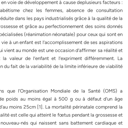
s en voie de développement à cause deplusieurs facteurs :
lphabétisme chez les femmes, absence de consultation
réduite dans les pays industrialisés grâce à la qualité de la
grossesse et grâce au perfectionnement des soins donnés
pécialisées (réanimation néonatale) pour ceux qui sont en
 vie à un enfant est l’accomplissement de ses aspirations
ui vient au monde est une occasion d’affirmer sa réalité et
 la valeur de l’enfant et l’expriment différemment. La
u fait de la variabilité de la limite inférieure de viabilité
ions que l’Organisation Mondiale de la Santé (OMS) a
 de poids au moins égal à 500 g ou à défaut d’un âge
d’au moins 25cm [1]. La mortalité périnatale comprend la
alité est celle qui atteint le fœtus pendant la grossesse et
 nouveau-nés qui naissent sans battement cardiaque et