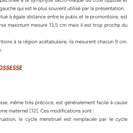
o-pectinée à la symphyse sacro-iliaque du côté opposé et
uche qui est le plus souvent utilisé par la présentation.
tué à égale distance entre le pubis et le promontoire, est
sverse maximum mesure 13,5 cm mais il est trop proche du
toire à la région acétabulaire, ils mesurent chacun 9 cm.
.
OSSESSE
esse, même très précoce, est généralement facile à cause
isme maternel [12]. Ces modifications sont :
ruation, le cycle menstruel est remplacée par le cycle