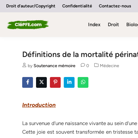
Skip
Droit d’auteur/Copyright
Confidentialité
Contactez-nous
to
content
Index
Droit
Biolo
Définitions de la mortalité périna
Posted
by
Soutenance mémoire
0
Médecine
in
Introduction
La survenue d’une naissance vivante au sein d’une 
Cette joie est souvent transformée en tristesse t