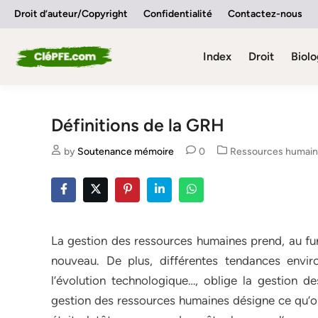
Skip
Droit d’auteur/Copyright
Confidentialité
Contactez-nous
to
content
Index
Droit
Biolo
Définitions de la GRH
Posted
by
Soutenance mémoire
0
Ressources humai
in
La gestion des ressources humaines prend, au fur
nouveau. De plus, différentes tendances envir
l’évolution technologique…, oblige la gestion 
gestion des ressources humaines désigne ce qu’on 