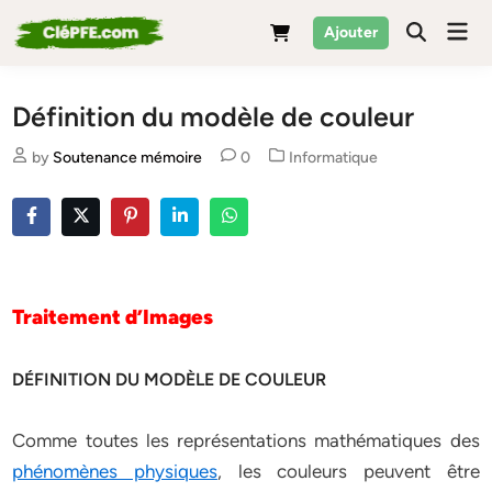
Skip
Mai
Ajouter
to
Men
content
Définition du modèle de couleur
Posted
by
Soutenance mémoire
0
Informatique
in
Traitement d’Images
DÉFINITION DU MODÈLE DE COULEUR
Comme toutes les représentations mathématiques des
phénomènes physiques
, les couleurs peuvent être