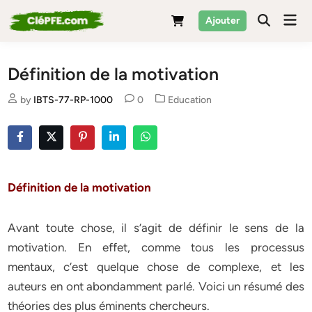
Skip
Mai
Ajouter
to
Men
content
Définition de la motivation
Posted
by
IBTS-77-RP-1000
0
Education
in
Définition de la motivation
Avant toute chose, il s’agit de définir le sens de la
motivation. En effet, comme tous les processus
mentaux, c’est quelque chose de complexe, et les
auteurs en ont abondamment parlé. Voici un résumé des
théories des plus éminents chercheurs.