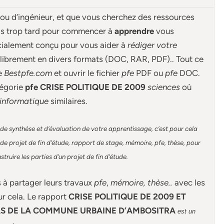
 ou d’ingénieur, et que vous cherchez des ressources
ais trop tard pour commencer à
apprendre
vous
cialement conçu pour
vous aider à
rédiger votre
librement en divers formats (DOC, RAR, PDF).. Tout ce
de
Bestpfe.com
et ouvrir le fichier
pfe
PDF ou
pfe
DOC.
égorie
pfe CRISE POLITIQUE DE 2009
sciences
où
informatique
similaires.
de synthèse et d’évaluation de votre apprentissage, c’est pour cela
e projet de fin d’étude, rapport de stage, mémoire, pfe, thèse, pour
ruire les parties d’un projet de fin d’étude
.
s à partager leurs travaux
pfe
,
mémoire,
thèse
..
avec les
ur cela. Le rapport
CRISE POLITIQUE DE 2009 ET
S DE LA COMMUNE URBAINE D’AMBOSITRA
est un