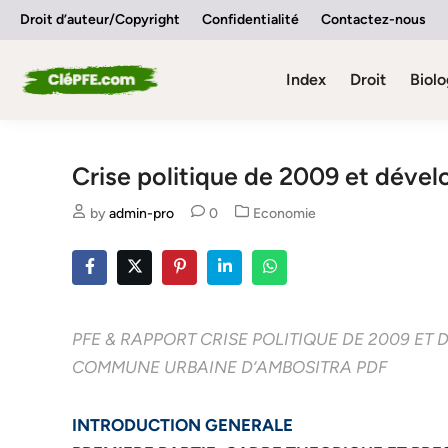
Skip
Droit d’auteur/Copyright
Confidentialité
Contactez-nous
to
content
Index
Droit
Biolo
Crise politique de 2009 et dév
Posted
by
admin-pro
0
Economie
in
PFE & RAPPORT CRISE POLITIQUE DE 2009 E
COMMUNE URBAINE D’AMBOSITRA PDF
INTRODUCTION GENERALE