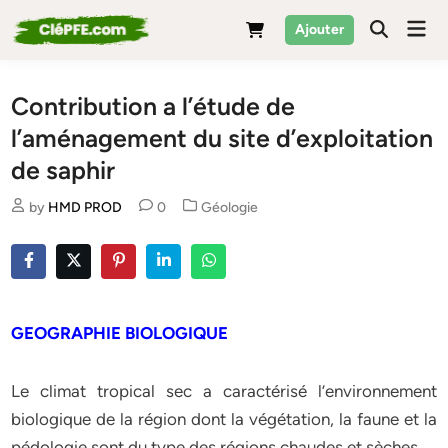
Skip
Mai
Ajouter
to
Men
content
Contribution a l’étude de
l’aménagement du site d’exploitation
de saphir
Posted
by
HMD PROD
0
Géologie
in
GEOGRAPHIE BIOLOGIQUE
Le climat tropical sec a caractérisé l’environnement
biologique de la région dont la végétation, la faune et la
pédologie sont du type des régions chaudes et sèches.