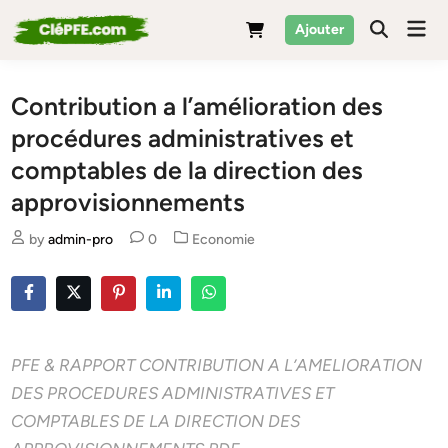
Skip
Mai
Ajouter
to
Men
content
Contribution a l’amélioration des
procédures administratives et
comptables de la direction des
approvisionnements
Posted
by
admin-pro
0
Economie
in
PFE & RAPPORT CONTRIBUTION A L’AMELIORATION
DES PROCEDURES ADMINISTRATIVES ET
COMPTABLES DE LA DIRECTION DES