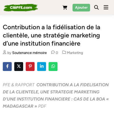
Skip
Mai
Ajouter
to
Men
content
Contribution a la fidélisation de la
clientèle, une stratégie marketing
d’une institution financière
Posted
by
Soutenance mémoire
0
Marketing
in
PFE & RAPPORT
CONTRIBUTION A LA FIDELISATION
DE LA CLIENTELE, UNE STRATEGIE MARKETING
D’UNE INSTITUTION FINANCIERE : CAS DE LA BOA «
MADAGASCAR »
PDF