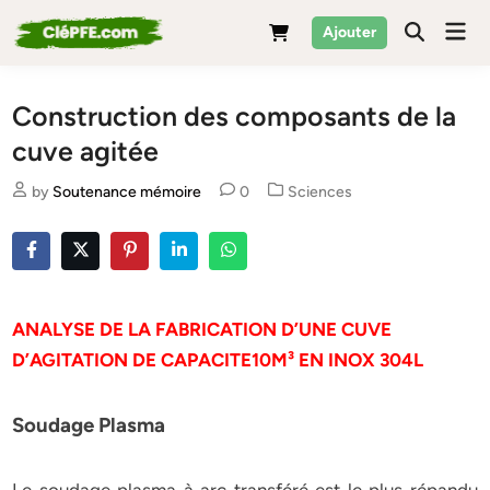
Skip
Mai
Ajouter
to
Men
content
Construction des composants de la
cuve agitée
Posted
by
Soutenance mémoire
0
Sciences
in
ANALYSE DE LA FABRICATION D’UNE CUVE
D’AGITATION DE CAPACITE10M³ EN INOX 304L
Soudage Plasma