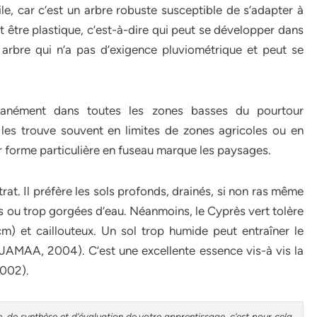
e, car c’est un arbre robuste susceptible de s’adapter à
t être plastique, c’est-à-dire qui peut se développer dans
 arbre qui n’a pas d’exigence pluviométrique et peut se
anément dans toutes les zones basses du pourtour
les trouve souvent en limites de zones agricoles ou en
r forme particulière en fuseau marque les paysages.
trat. Il préfère les sols profonds, drainés, si non ras même
ses ou trop gorgées d’eau. Néanmoins, le Cyprès vert tolère
m) et caillouteux. Un sol trop humide peut entraîner le
MAA, 2004). C’est une excellente essence vis-à vis la
2002).
, de synthèse et d’évaluation de votre apprentissage, c’est pour cela