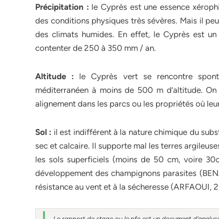
Précipitation :
le Cyprès est une essence xérophil
des conditions physiques très sévères. Mais il peu
des climats humides. En effet, le Cyprès est un
contenter de 250 à 350 mm / an.
Altitude :
le Cyprès vert se rencontre spont
méditerranéen à moins de 500 m d’altitude. On 
alignement dans les parcs ou les propriétés où leu
Sol :
il est indifférent à la nature chimique du subs
sec et calcaire. Il supporte mal les terres argileu
les sols superficiels (moins de 50 cm, voire 30c
développement des champignons parasites (BENJA
résistance au vent et à la sécheresse (ARFAOUI, 
Le rapport de stage ou le pfe est un document d’analyse