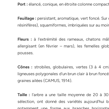
Port :
élancé, conique, en étroite colonne compact
Feuillage :
persistant, aromatique, vert foncé. Sur 
résinifères), squamiformes, imbriquées sur au moi
Fleurs :
à l’extrémité des rameaux, chatons mâl
allergisant (en février – mars), les femelles gl
pousses.
Cônes :
strobiles, globulaires, vertes (3 à 4 cm
ligneuses polygonales d’un brun clair à brun fonc
graines ailées (CAMUS, 1914).
Taille :
l’arbre a une taille moyenne de 20 à 30
sélection, ont donné des variétés aujourd’hui b
notamment une forme aux branches horizonta