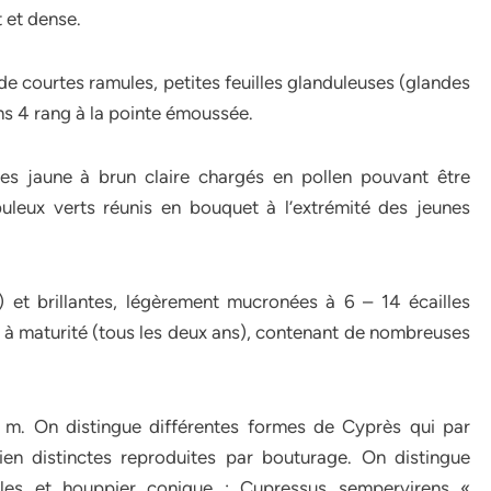
 et dense.
de courtes ramules, petites feuilles glanduleuses (glandes
ns 4 rang à la pointe émoussée.
es jaune à brun claire chargés en pollen pouvant être
obuleux verts réunis en bouquet à l’extrémité des jeunes
) et brillantes, légèrement mucronées à 6 – 14 écailles
é à maturité (tous les deux ans), contenant de nombreuses
 m. On distingue différentes formes de Cyprès qui par
ien distinctes reproduites par bouturage. On distingue
les et houppier conique : Cupressus sempervirens «