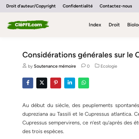
Skip
Droit d’auteur/Copyright
Confidentialité
Contactez-nous
to
content
Index
Droit
Biolo
Considérations générales sur le 
Posted
by
Soutenance mémoire
0
Ecologie
in
Au début du siècle, des peuplements spontanés
dupreziana au Tassili et le Cupressus atlantica.
Cupressus sempervirens, ce n’est qu’après des étu
des trois espèces.