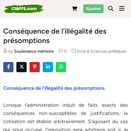
Skip
Mai
Ajouter
to
Men
content
Conséquence de l’illégalité des
présomptions
Posted
by
Soutenance mémoire
0
Droit & Sciences politiques
in
Conséquence de l’illégalité des présomptions
Lorsque l’administration induit de faits exacts des
conséquences non-susceptibles de justifications, la
cotisation est établie arbitrairement. S’agissant du cas
qui nous occupe, l’imposition sera arbitraire soit si le